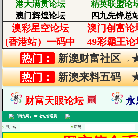
港大满贯论坛
精英联盟论
澳门辉煌论坛
四九先锋总
澳彩星空论坛
澳门创富论
(香港站）一码中
49彩霸王论
热门：
新澳财富社区→
热门：
新澳来料五码→
财富天眼论坛
永
『
四九网
』 ☎ 论坛管理員：
y
用户名：
y
密码：