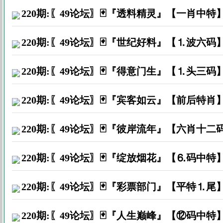
220期:〖49论坛〗🃏『透料精灵』【一肖中特】
220期:〖49论坛〗🃏『世纪好料』【⒈波六码】
220期:〖49论坛〗🃏『得意门生』【⒈头三码】
220期:〖49论坛〗🃏『宾客如云』【前后特肖】
220期:〖49论坛〗🃏『彼岸流年』【六肖十二码
220期:〖49论坛〗🃏『绽放烟花』【⒍码中特】
220期:〖49论坛〗🃏『彩票部门』【平特⒈尾】
220期:〖49论坛〗🃏『人生巅峰』【⑫码中特】