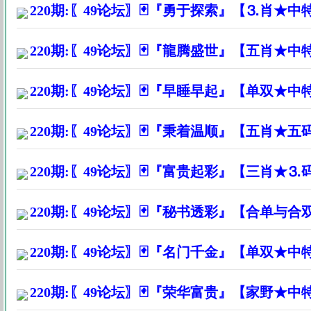
220期:〖49论坛〗🃏『勇于探索』【⒊肖★中特
220期:〖49论坛〗🃏『龍腾盛世』【五肖★中特
220期:〖49论坛〗🃏『早睡早起』【单双★中特
220期:〖49论坛〗🃏『秉着温顺』【五肖★五码
220期:〖49论坛〗🃏『富贵起彩』【三肖★⒊码
220期:〖49论坛〗🃏『秘书透彩』【合单与合双
220期:〖49论坛〗🃏『名门千金』【单双★中特
220期:〖49论坛〗🃏『荣华富贵』【家野★中特