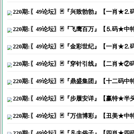
220期:〖49论坛〗🃏『兴致勃勃』【一肖★⒉码
220期:〖49论坛〗🃏『飞鹰百万』【⒌码★中特
220期:〖49论坛〗🃏『金彩世纪』【一肖★⒉码
220期:〖49论坛〗🃏『穿针引线』【二肖★②码
220期:〖49论坛〗🃏『鼎盛集团』【十二码中特
220期:〖49论坛〗🃏『步履安详』【赢特★半头
220期:〖49论坛〗🃏『万信博彩』【丑美★中特
220期:〖49论坛〗🃏『凡夫俗子』【四肖★四码