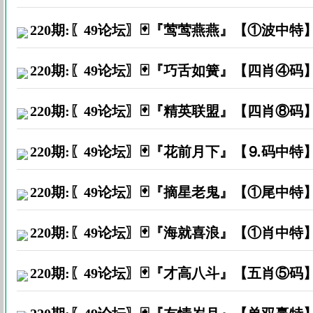
220期:〖49论坛〗🃏『莺莺燕燕』【①波中特】
220期:〖49论坛〗🃏『巧舌如簧』【四肖④码】
220期:〖49论坛〗🃏『精英联盟』【四肖⑧码】
220期:〖49论坛〗🃏『花前月下』【⒐码中特】
220期:〖49论坛〗🃏『摘星老鬼』【①尾中特】
220期:〖49论坛〗🃏『海就喜浪』【①肖中特】
220期:〖49论坛〗🃏『才高八斗』【五肖⑤码】