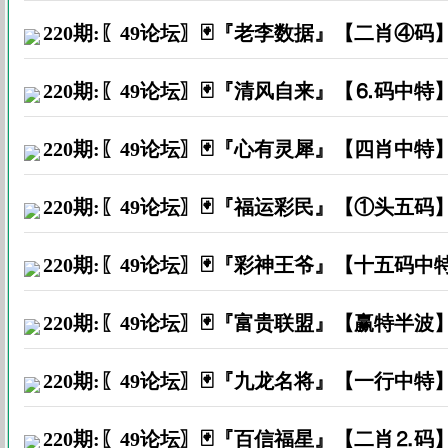
220期:〖49论坛〗🃏『老李数据』【二肖④码】
220期:〖49论坛〗🃏『清风自来』【⒍码中特】
220期:〖49论坛〗🃏『心有灵犀』【四肖中特】
220期:〖49论坛〗🃏『福运彩民』【①头五码】
220期:〖49论坛〗🃏『彩神王爷』【十五码中特
220期:〖49论坛〗🃏『富贵联盟』【赢特半波】
220期:〖49论坛〗🃏『九龙名将』【一行中特】
220期:〖49论坛〗🃏『百信福星』【二肖⒉码】