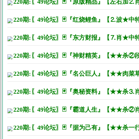
220期:〖49论坛〗🃏『原版精品』【左右加⒉肖
220期:〖49论坛〗🃏『红烧鲤鱼』【⒉波★中特
220期:〖49论坛〗🃏『东方财报』【⒎肖★中特
220期:〖49论坛〗🃏『神财精英』【★★杀②段
220期:〖49论坛〗🃏『名公巨人』【★★肉菜草
220期:〖49论坛〗🃏『奥秘资料』【★★杀⒊肖
220期:〖49论坛〗🃏『霸道人生』【★★杀②肖
220期:〖49论坛〗🃏『据为己有』【★★杀一行