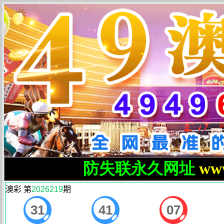
防失联永久网址
ww