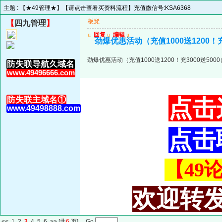
主题 :
【★49管理★】【请点击查看买资料流程】充值微信号:KSA6368
板凳
【
四九管理
】
u
回复
u
编辑
u
劲爆优惠活动（充值1000送1200！
劲爆优惠活动（充值1000送1200！充3000送50
防失联导航久域名
www.49496666.com
防失联主域名①
点击
www.49498888.com
点击
【49论
欢迎转发
<<
1
2
3
4
5
6
>>
[共
6
页] Go