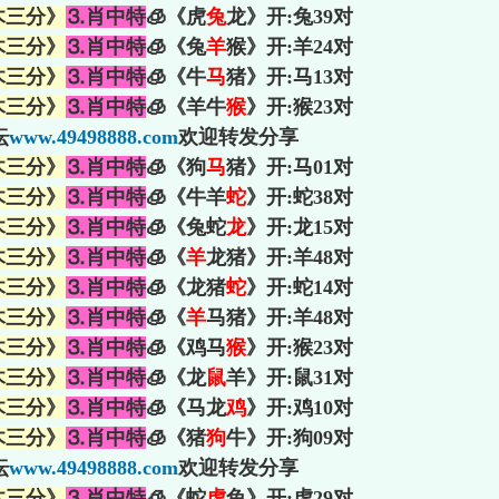
木三分》
⒊肖中特
🧊《虎
兔
龙》开:兔39对
木三分》
⒊肖中特
🧊《兔
羊
猴》开:羊24对
木三分》
⒊肖中特
🧊《牛
马
猪》开:马13对
木三分》
⒊肖中特
🧊《羊牛
猴
》开:猴23对
坛
www.49498888.com
欢迎转发分享
木三分》
⒊肖中特
🧊《狗
马
猪》开:马01对
木三分》
⒊肖中特
🧊《牛羊
蛇
》开:蛇38对
木三分》
⒊肖中特
🧊《兔蛇
龙
》开:龙15对
木三分》
⒊肖中特
🧊《
羊
龙猪》开:羊48对
木三分》
⒊肖中特
🧊《龙猪
蛇
》开:蛇14对
木三分》
⒊肖中特
🧊《
羊
马猪》开:羊48对
木三分》
⒊肖中特
🧊《鸡马
猴
》开:猴23对
木三分》
⒊肖中特
🧊《龙
鼠
羊》开:鼠31对
木三分》
⒊肖中特
🧊《马龙
鸡
》开:鸡10对
木三分》
⒊肖中特
🧊《猪
狗
牛》开:狗09对
坛
www.49498888.com
欢迎转发分享
木三分》
⒊肖中特
🧊《蛇
虎
兔》开:虎29对