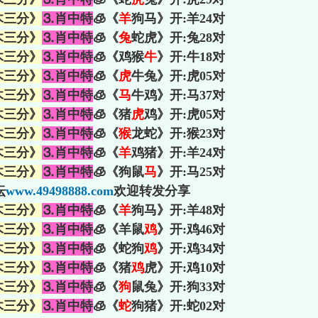
木三分》
⒊肖中特
🧊《
羊
狗马》开:羊24对
木三分》
⒊肖中特
🧊《
兔
蛇虎》开:兔28对
木三分》
⒊肖中特
🧊《鸡猴
牛
》开:牛18对
木三分》
⒊肖中特
🧊《
虎
牛兔》开:虎05对
木三分》
⒊肖中特
🧊《
马
牛鸡》开:马37对
木三分》
⒊肖中特
🧊《猪
虎
鸡》开:虎05对
木三分》
⒊肖中特
🧊《
猴
龙蛇》开:猴23对
木三分》
⒊肖中特
🧊《
羊
鸡猪》开:羊24对
木三分》
⒊肖中特
🧊《狗鼠
马
》开:马25对
坛
www.49498888.com
欢迎转发分享
木三分》
⒊肖中特
🧊《
羊
狗马》开:羊48对
木三分》
⒊肖中特
🧊《羊鼠
鸡
》开:鸡46对
木三分》
⒊肖中特
🧊《蛇狗
鸡
》开:鸡34对
木三分》
⒊肖中特
🧊《猪
鸡
虎》开:鸡10对
木三分》
⒊肖中特
🧊《
狗
鼠兔》开:狗33对
木三分》
⒊肖中特
🧊《
蛇
狗猪》开:蛇02对