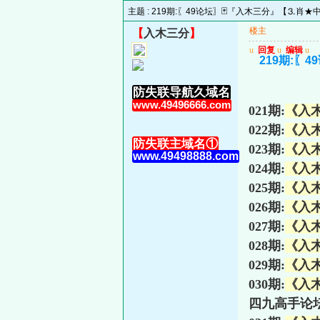
主题 :
219期:〖49论坛〗🃏『入木三分』【⒊肖★
楼主
【
入木三分
】
u
回复
u
编辑
u
219期:〖
防失联导航久域名
www.49496666.com
021期:
《入
022期:
《入
防失联主域名①
023期:
《入
www.49498888.com
024期:
《入
025期:
《入
026期:
《入
027期:
《入
028期:
《入
029期:
《入
030期:
《入
四九高手论