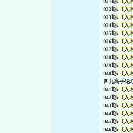
031期:
《入
032期:
《入
033期:
《入
034期:
《入
035期:
《入
036期:
《入
037期:
《入
038期:
《入
039期:
《入
040期:
《入
四九高手论
041期:
《入
042期:
《入
043期:
《入
044期:
《入
045期:
《入
046期:
《入