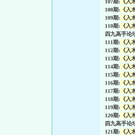
107期:
《入
108期:
《入
109期:
《入
110期:
《入
四九高手论
111期:
《入
112期:
《入
113期:
《入
114期:
《入
115期:
《入
116期:
《入
117期:
《入
118期:
《入
119期:
《入
120期:
《入
四九高手论
121期:
《入