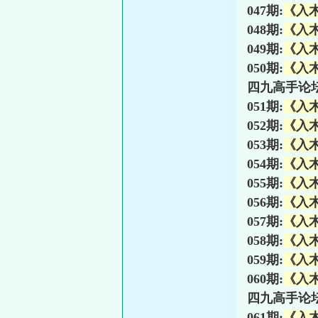
047期:
《入
048期:
《入
049期:
《入
050期:
《入
四九高手论
051期:
《入
052期:
《入
053期:
《入
054期:
《入
055期:
《入
056期:
《入
057期:
《入
058期:
《入
059期:
《入
060期:
《入
四九高手论
061期:
《入