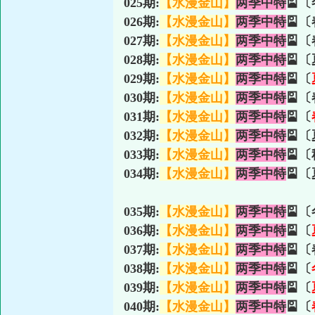
025期:
【水漫金山】
两季中特
🎴〔
026期:
【水漫金山】
两季中特
🎴〔
027期:
【水漫金山】
两季中特
🎴〔
028期:
【水漫金山】
两季中特
🎴〔
029期:
【水漫金山】
两季中特
🎴〔
030期:
【水漫金山】
两季中特
🎴〔
031期:
【水漫金山】
两季中特
🎴〔
032期:
【水漫金山】
两季中特
🎴〔
033期:
【水漫金山】
两季中特
🎴
034期:
【水漫金山】
两季中特
🎴〔
035期:
【水漫金山】
两季中特
🎴〔
036期:
【水漫金山】
两季中特
🎴〔
037期:
【水漫金山】
两季中特
🎴〔
038期:
【水漫金山】
两季中特
🎴〔
039期:
【水漫金山】
两季中特
🎴〔
040期:
【水漫金山】
两季中特
🎴〔