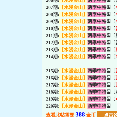
206期:
【水漫金山】
两季中特
🎴〔
207期:
【水漫金山】
两季中特
🎴〔
208期:
【水漫金山】
两季中特
🎴〔
209期:
【水漫金山】
两季中特
🎴〔
210期:
【水漫金山】
两季中特
🎴〔
211期:
【水漫金山】
两季中特
🎴〔
212期:
【水漫金山】
两季中特
🎴〔
213期:
【水漫金山】
两季中特
🎴〔
214期:
【水漫金山】
两季中特
🎴〔
215期:
【水漫金山】
两季中特
🎴〔
216期:
【水漫金山】
两季中特
🎴〔
217期:
【水漫金山】
两季中特
🎴〔
218期:
【水漫金山】
两季中特
🎴〔
219期:
【水漫金山】
两季中特
🎴〔
220期:
【水漫金山】
两季中特
🎴
388
查看此帖需要
金币