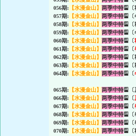
056期:
【水漫金山】
两季中特
🎴〔
057期:
【水漫金山】
两季中特
🎴〔
058期:
【水漫金山】
两季中特
🎴〔
059期:
【水漫金山】
两季中特
🎴〔
060期:
【水漫金山】
两季中特
🎴〔
061期:
【水漫金山】
两季中特
🎴〔
062期:
【水漫金山】
两季中特
🎴〔
063期:
【水漫金山】
两季中特
🎴〔
064期:
【水漫金山】
两季中特
🎴〔
065期:
【水漫金山】
两季中特
🎴〔
066期:
【水漫金山】
两季中特
🎴〔
067期:
【水漫金山】
两季中特
🎴〔
068期:
【水漫金山】
两季中特
🎴〔
069期:
【水漫金山】
两季中特
🎴〔
070期:
【水漫金山】
两季中特
🎴〔