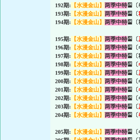
192期:
【水漫金山】
两季中特
🎴〔
193期:
【水漫金山】
两季中特
🎴〔
194期:
【水漫金山】
两季中特
🎴
195期:
【水漫金山】
两季中特
🎴〔
196期:
【水漫金山】
两季中特
🎴〔
197期:
【水漫金山】
两季中特
🎴〔
198期:
【水漫金山】
两季中特
🎴〔
199期:
【水漫金山】
两季中特
🎴〔
200期:
【水漫金山】
两季中特
🎴〔
201期:
【水漫金山】
两季中特
🎴〔
202期:
【水漫金山】
两季中特
🎴〔
203期:
【水漫金山】
两季中特
🎴〔
204期:
【水漫金山】
两季中特
🎴〔
205期:
【水漫金山】
两季中特
🎴〔