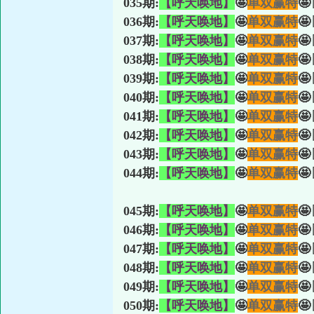
035期:
【呼天唤地】
🤩
单双赢特

036期:
【呼天唤地】
🤩
单双赢特

037期:
【呼天唤地】
🤩
单双赢特

038期:
【呼天唤地】
🤩
单双赢特

039期:
【呼天唤地】
🤩
单双赢特

040期:
【呼天唤地】
🤩
单双赢特

041期:
【呼天唤地】
🤩
单双赢特

042期:
【呼天唤地】
🤩
单双赢特

043期:
【呼天唤地】
🤩
单双赢特

044期:
【呼天唤地】
🤩
单双赢特

045期:
【呼天唤地】
🤩
单双赢特

046期:
【呼天唤地】
🤩
单双赢特

047期:
【呼天唤地】
🤩
单双赢特

048期:
【呼天唤地】
🤩
单双赢特

049期:
【呼天唤地】
🤩
单双赢特

050期:
【呼天唤地】
🤩
单双赢特
