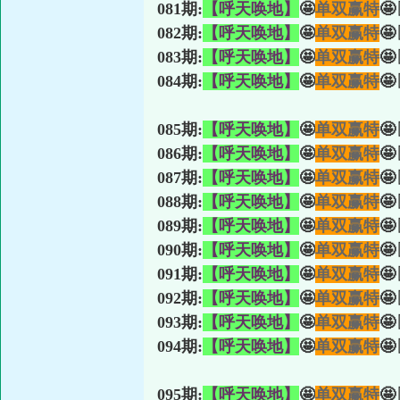
081期:
【呼天唤地】
🤩
单双赢特

082期:
【呼天唤地】
🤩
单双赢特

083期:
【呼天唤地】
🤩
单双赢特

084期:
【呼天唤地】
🤩
单双赢特

085期:
【呼天唤地】
🤩
单双赢特

086期:
【呼天唤地】
🤩
单双赢特

087期:
【呼天唤地】
🤩
单双赢特

088期:
【呼天唤地】
🤩
单双赢特

089期:
【呼天唤地】
🤩
单双赢特

090期:
【呼天唤地】
🤩
单双赢特

091期:
【呼天唤地】
🤩
单双赢特

092期:
【呼天唤地】
🤩
单双赢特

093期:
【呼天唤地】
🤩
单双赢特

094期:
【呼天唤地】
🤩
单双赢特

095期:
【呼天唤地】
🤩
单双赢特
