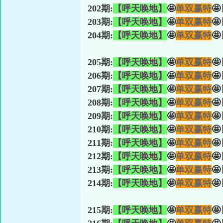
202期:
【呼天唤地】
🤩
单双赢特

203期:
【呼天唤地】
🤩
单双赢特

204期:
【呼天唤地】
🤩
单双赢特

205期:
【呼天唤地】
🤩
单双赢特

206期:
【呼天唤地】
🤩
单双赢特

207期:
【呼天唤地】
🤩
单双赢特

208期:
【呼天唤地】
🤩
单双赢特

209期:
【呼天唤地】
🤩
单双赢特

210期:
【呼天唤地】
🤩
单双赢特

211期:
【呼天唤地】
🤩
单双赢特

212期:
【呼天唤地】
🤩
单双赢特

213期:
【呼天唤地】
🤩
单双赢特

214期:
【呼天唤地】
🤩
单双赢特

215期:
【呼天唤地】
🤩
单双赢特
