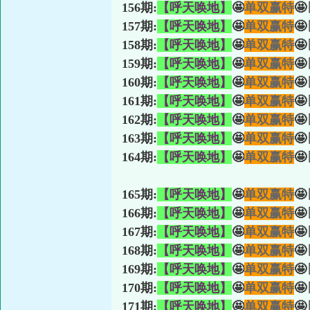
156期:
【呼天唤地】
🤩
单双赢特

157期:
【呼天唤地】
🤩
单双赢特

158期:
【呼天唤地】
🤩
单双赢特

159期:
【呼天唤地】
🤩
单双赢特

160期:
【呼天唤地】
🤩
单双赢特

161期:
【呼天唤地】
🤩
单双赢特

162期:
【呼天唤地】
🤩
单双赢特

163期:
【呼天唤地】
🤩
单双赢特

164期:
【呼天唤地】
🤩
单双赢特

165期:
【呼天唤地】
🤩
单双赢特

166期:
【呼天唤地】
🤩
单双赢特

167期:
【呼天唤地】
🤩
单双赢特

168期:
【呼天唤地】
🤩
单双赢特

169期:
【呼天唤地】
🤩
单双赢特

170期:
【呼天唤地】
🤩
单双赢特

171期:
【呼天唤地】
🤩
单双赢特
