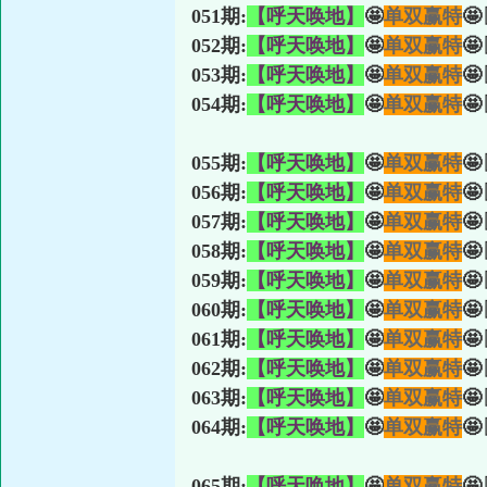
051期:
【呼天唤地】
🤩
单双赢特

052期:
【呼天唤地】
🤩
单双赢特

053期:
【呼天唤地】
🤩
单双赢特

054期:
【呼天唤地】
🤩
单双赢特

055期:
【呼天唤地】
🤩
单双赢特

056期:
【呼天唤地】
🤩
单双赢特

057期:
【呼天唤地】
🤩
单双赢特

058期:
【呼天唤地】
🤩
单双赢特

059期:
【呼天唤地】
🤩
单双赢特

060期:
【呼天唤地】
🤩
单双赢特

061期:
【呼天唤地】
🤩
单双赢特

062期:
【呼天唤地】
🤩
单双赢特

063期:
【呼天唤地】
🤩
单双赢特

064期:
【呼天唤地】
🤩
单双赢特

065期:
【呼天唤地】
🤩
单双赢特
