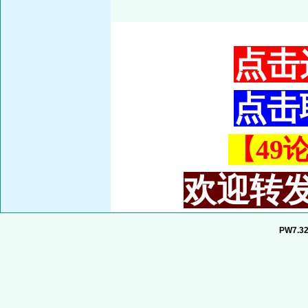
点击
点击
【49论
欢迎转发
PW7.