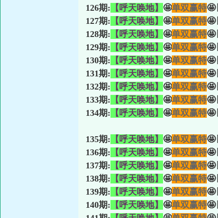
126期:
【呼天唤地】
🤩
单双赢特

127期:
【呼天唤地】
🤩
单双赢特

128期:
【呼天唤地】
🤩
单双赢特

129期:
【呼天唤地】
🤩
单双赢特

130期:
【呼天唤地】
🤩
单双赢特

131期:
【呼天唤地】
🤩
单双赢特

132期:
【呼天唤地】
🤩
单双赢特

133期:
【呼天唤地】
🤩
单双赢特

134期:
【呼天唤地】
🤩
单双赢特

135期:
【呼天唤地】
🤩
单双赢特

136期:
【呼天唤地】
🤩
单双赢特

137期:
【呼天唤地】
🤩
单双赢特

138期:
【呼天唤地】
🤩
单双赢特

139期:
【呼天唤地】
🤩
单双赢特

140期:
【呼天唤地】
🤩
单双赢特
