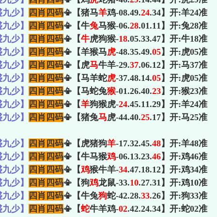
盛九少】
四肖四码
📳【猪马
羊
鸡-08.49.
24
.34】开:羊24准
盛九少】
四肖四码
📳【牛
兔
马猴-06.
28
.01.11】开:兔28准
盛九少】
四肖四码
📳【
牛
虎狗猴-
18
.05.33.47】开:牛18准
盛九少】
四肖四码
📳【羊猴马
虎
-48.35.49.
05
】开:虎05准
盛九少】
四肖四码
📳【虎
马
牛羊-29.
37
.06.12】开:马37准
盛九少】
四肖四码
📳【马羊蛇
虎
-37.48.14.
05
】开:虎05准
盛九少】
四肖四码
📳【马蛇兔
猴
-01.26.40.
23
】开:猴23准
盛九少】
四肖四码
📳【
羊
狗猴虎-
24
.45.11.29】开:羊24准
盛九少】
四肖四码
📳【猪兔
马
虎-44.40.
25
.17】开:马25准
盛九少】
四肖四码
📳【虎猪狗
羊
-17.32.45.
48
】开:羊48准
盛九少】
四肖四码
📳【牛马猴
鸡
-06.13.23.
46
】开:鸡46准
盛九少】
四肖四码
📳【
鸡
猴牛羊-
34
.47.18.12】开:鸡34准
盛九少】
四肖四码
📳【狗
鸡
龙鼠-33.
10
.27.31】开:鸡10准
盛九少】
四肖四码
📳【牛兔
狗
蛇-42.28.
33
.26】开:狗33准
盛九少】
四肖四码
📳【
蛇
牛羊鸡-
02
.42.24.34】开:蛇02准