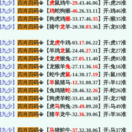
盛九少】
四肖四码
📳【
虎
鼠鸡牛-
29
.43.46.06】开:虎29准
盛九少】
四肖四码
📳【
鸡
蛇狗猴-
46
.26.33.11】开:鸡46准
盛九少】
四肖四码
📳【狗虎鸡
猴
-33.17.46.
35
】开:猴35准
盛九少】
四肖四码
📳【猪牛
龙
羊-20.30.
03
.36】开:龙03准
盛九少】
四肖四码
📳【龙
虎
牛鸡-03.
17
.06.22】开:虎17准
盛九少】
四肖四码
📳【羊鸡
龙
鼠-24.46.
27
.31】开:龙27准
盛九少】
四肖四码
📳【龙
虎
猴兔-27.
05
.11.40】开:虎05准
盛九少】
四肖四码
📳【龙猴羊
兔
-27.11.36.
16
】开:兔16准
盛九少】
四肖四码
📳【蛇牛虎
鼠
-14.30.17.
19
】开:鼠19准
盛九少】
四肖四码
📳【
羊
鼠猪马-
12
.31.08.37】开:羊12准
盛九少】
四肖四码
📳【兔鸡猪
蛇
-28.46.32.
26
】开:蛇26准
盛九少】
四肖四码
📳【狗虎羊蛇-33.41.48.38】开:龙27错
盛九少】
四肖四码
📳【虎
马
狗兔-29.
49
.09.28】开:马49准
盛九少】
四肖四码
📳【猪
羊
龙牛-32.
36
.39.06】开:羊36准
盛九少】
四肖四码
📳【
马
猪蛇牛-
37
.32.38.06】开:马37准