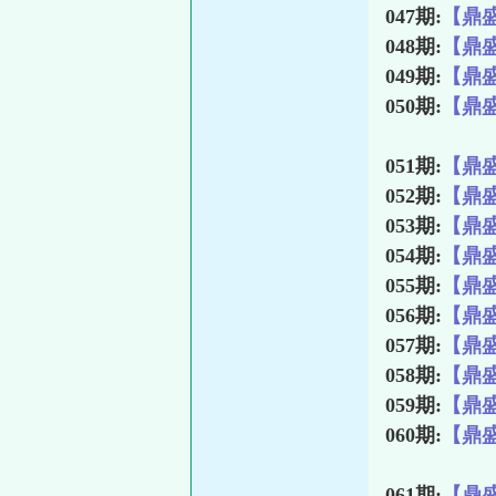
047期:
【鼎
048期:
【鼎
049期:
【鼎
050期:
【鼎
051期:
【鼎
052期:
【鼎
053期:
【鼎
054期:
【鼎
055期:
【鼎
056期:
【鼎
057期:
【鼎
058期:
【鼎
059期:
【鼎
060期:
【鼎
061期:
【鼎