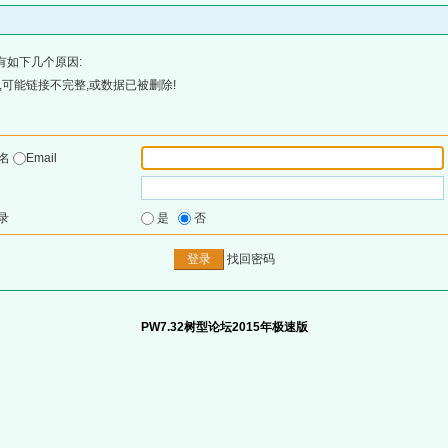
有如下几个原因:
可能链接不完整,或数据已被删除!
户名
Email
录
是
否
找回密码
PW7.32树型论坛2015年极速版