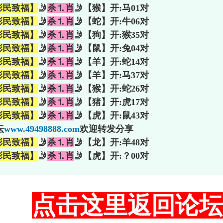
彩民致福】
🤳
杀⒈肖
🤳【猴】开:马01对
彩民致福】
🤳
杀⒈肖
🤳【蛇】开:牛06对
彩民致福】
🤳
杀⒈肖
🤳【狗】开:猴35对
彩民致福】
🤳
杀⒈肖
🤳【鼠】开:兔04对
彩民致福】
🤳
杀⒈肖
🤳【羊】开:蛇14对
彩民致福】
🤳
杀⒈肖
🤳【羊】开:马37对
彩民致福】
🤳
杀⒈肖
🤳【猴】开:蛇26对
彩民致福】
🤳
杀⒈肖
🤳【猪】开:虎17对
彩民致福】
🤳
杀⒈肖
🤳【虎】开:鼠43对
坛
www.49498888.com
欢迎转发分享
彩民致福】
🤳
杀⒈肖
🤳【龙】开:羊48对
彩民致福】
🤳
杀⒈肖
🤳【虎】开:？00对
点击这里返回论坛