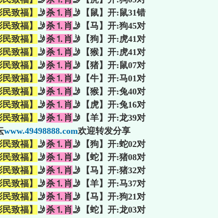
彩民致福】
🤳
杀⒈肖
🤳【鼠】开:鼠31错
彩民致福】
🤳
杀⒈肖
🤳【马】开:狗45对
彩民致福】
🤳
杀⒈肖
🤳【狗】开:虎41对
彩民致福】
🤳
杀⒈肖
🤳【猴】开:虎41对
彩民致福】
🤳
杀⒈肖
🤳【猪】开:鼠07对
彩民致福】
🤳
杀⒈肖
🤳【牛】开:马01对
彩民致福】
🤳
杀⒈肖
🤳【猴】开:兔40对
彩民致福】
🤳
杀⒈肖
🤳【虎】开:兔16对
彩民致福】
🤳
杀⒈肖
🤳【羊】开:龙39对
坛
www.49498888.com
欢迎转发分享
彩民致福】
🤳
杀⒈肖
🤳【狗】开:蛇02对
彩民致福】
🤳
杀⒈肖
🤳【蛇】开:猪08对
彩民致福】
🤳
杀⒈肖
🤳【马】开:猪32对
彩民致福】
🤳
杀⒈肖
🤳【羊】开:马37对
彩民致福】
🤳
杀⒈肖
🤳【马】开:狗21对
彩民致福】
🤳
杀⒈肖
🤳【蛇】开:龙03对