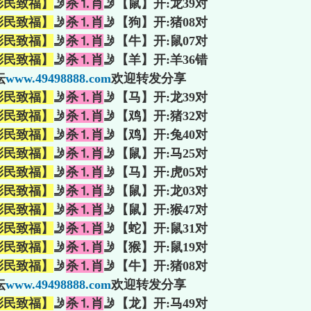
彩民致福】
🤳
杀⒈肖
🤳【鼠】开:龙39对
彩民致福】
🤳
杀⒈肖
🤳【狗】开:猪08对
彩民致福】
🤳
杀⒈肖
🤳【牛】开:鼠07对
彩民致福】
🤳
杀⒈肖
🤳【羊】开:羊36错
坛
www.49498888.com
欢迎转发分享
彩民致福】
🤳
杀⒈肖
🤳【马】开:龙39对
彩民致福】
🤳
杀⒈肖
🤳【鸡】开:猪32对
彩民致福】
🤳
杀⒈肖
🤳【鸡】开:兔40对
彩民致福】
🤳
杀⒈肖
🤳【鼠】开:马25对
彩民致福】
🤳
杀⒈肖
🤳【马】开:虎05对
彩民致福】
🤳
杀⒈肖
🤳【鼠】开:龙03对
彩民致福】
🤳
杀⒈肖
🤳【鼠】开:猴47对
彩民致福】
🤳
杀⒈肖
🤳【蛇】开:鼠31对
彩民致福】
🤳
杀⒈肖
🤳【猴】开:鼠19对
彩民致福】
🤳
杀⒈肖
🤳【牛】开:猪08对
坛
www.49498888.com
欢迎转发分享
彩民致福】
🤳
杀⒈肖
🤳【龙】开:马49对