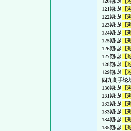
120期:🤳
【
121期:🤳
【
122期:🤳
【
123期:🤳
【
124期:🤳
【
125期:🤳
【
126期:🤳
【
127期:🤳
【
128期:🤳
【
129期:🤳
【
四九高手论
130期:🤳
【
131期:🤳
【
132期:🤳
【
133期:🤳
【
134期:🤳
【
135期:🤳
【