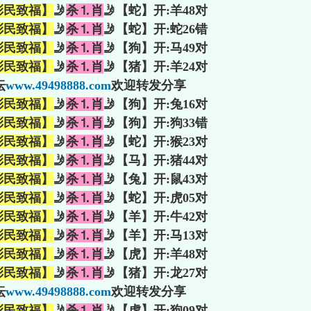
彩民致福】
🤳
杀⒈肖
🤳【蛇】开:羊48对
彩民致福】
🤳
杀⒈肖
🤳【蛇】开:蛇26错
彩民致福】
🤳
杀⒈肖
🤳【狗】开:马49对
彩民致福】
🤳
杀⒈肖
🤳【猪】开:羊24对
坛
www.49498888.com
欢迎转发分享
彩民致福】
🤳
杀⒈肖
🤳【狗】开:兔16对
彩民致福】
🤳
杀⒈肖
🤳【狗】开:狗33错
彩民致福】
🤳
杀⒈肖
🤳【蛇】开:猴23对
彩民致福】
🤳
杀⒈肖
🤳【马】开:猪44对
彩民致福】
🤳
杀⒈肖
🤳【兔】开:鼠43对
彩民致福】
🤳
杀⒈肖
🤳【蛇】开:虎05对
彩民致福】
🤳
杀⒈肖
🤳【羊】开:牛42对
彩民致福】
🤳
杀⒈肖
🤳【羊】开:马13对
彩民致福】
🤳
杀⒈肖
🤳【虎】开:羊48对
彩民致福】
🤳
杀⒈肖
🤳【猪】开:龙27对
坛
www.49498888.com
欢迎转发分享
彩民致福】
🤳
杀⒈肖
🤳【虎】开:狗09对