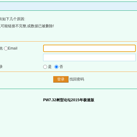
有如下几个原因:
可能链接不完整,或数据已被删除!
户名
Email
录
是
否
找回密码
PW7.32树型论坛2015年极速版