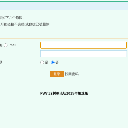
有如下几个原因:
可能链接不完整,或数据已被删除!
户名
Email
录
是
否
找回密码
PW7.32树型论坛2015年极速版