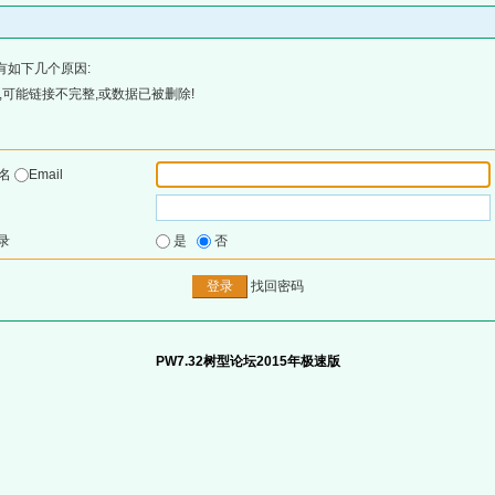
有如下几个原因:
可能链接不完整,或数据已被删除!
户名
Email
录
是
否
找回密码
PW7.32树型论坛2015年极速版