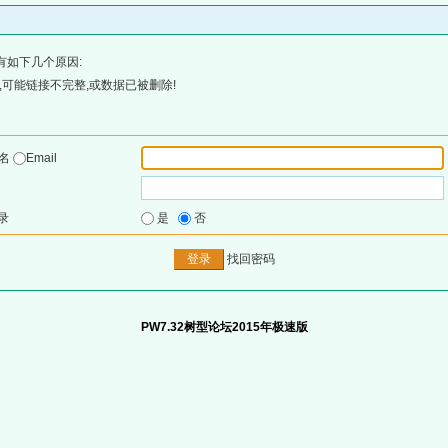
有如下几个原因:
可能链接不完整,或数据已被删除!
户名
Email
录
是
否
找回密码
PW7.32树型论坛2015年极速版