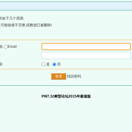
有如下几个原因:
可能链接不完整,或数据已被删除!
户名
Email
录
是
否
找回密码
PW7.32树型论坛2015年极速版