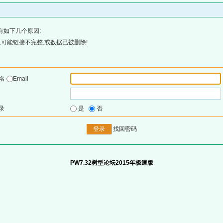
有如下几个原因:
可能链接不完整,或数据已被删除!
户名
Email
录
是
否
找回密码
PW7.32树型论坛2015年极速版