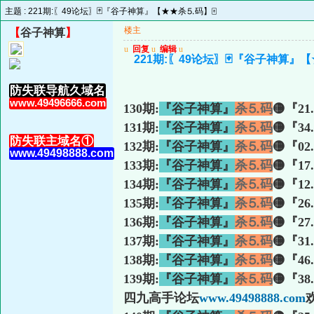
主题 :
221期:〖49论坛〗🃏『谷子神算』【★★杀⒌码】🀄
楼主
【
谷子神算
】
u
回复
u
编辑
u
221期:〖49论坛〗🃏『谷子神算』【
防失联导航久域名
www.49496666.com
130期:
『谷子神算』
杀⒌码
🟡『21
131期:
『谷子神算』
杀⒌码
🟡『34
防失联主域名①
132期:
『谷子神算』
杀⒌码
🟡『02
www.49498888.com
133期:
『谷子神算』
杀⒌码
🟡『17
134期:
『谷子神算』
杀⒌码
🟡『12
135期:
『谷子神算』
杀⒌码
🟡『26
136期:
『谷子神算』
杀⒌码
🟡『27
137期:
『谷子神算』
杀⒌码
🟡『31
138期:
『谷子神算』
杀⒌码
🟡『46
139期:
『谷子神算』
杀⒌码
🟡『38
四九高手论坛
www.49498888.com