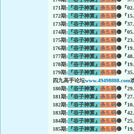
171期:
『谷子神算』
杀⒌码
🟡『02
172期:
『谷子神算』
杀⒌码
🟡『15
173期:
『谷子神算』
杀⒌码
🟡『37
174期:
『谷子神算』
杀⒌码
🟡『05
175期:
『谷子神算』
杀⒌码
🟡『23
176期:
『谷子神算』
杀⒌码
🟡『19
177期:
『谷子神算』
杀⒌码
🟡『48
178期:
『谷子神算』
杀⒌码
🟡『19
179期:
『谷子神算』
杀⒌码
🟡『35
四九高手论坛
www.49498888.com
180期:
『谷子神算』
杀⒌码
🟡『29
181期:
『谷子神算』
杀⒌码
🟡『27
182期:
『谷子神算』
杀⒌码
🟡『10
183期:
『谷子神算』
杀⒌码
🟡『42
184期:
『谷子神算』
杀⒌码
🟡『25
185期:
『谷子神算』
杀⒌码
🟡『19