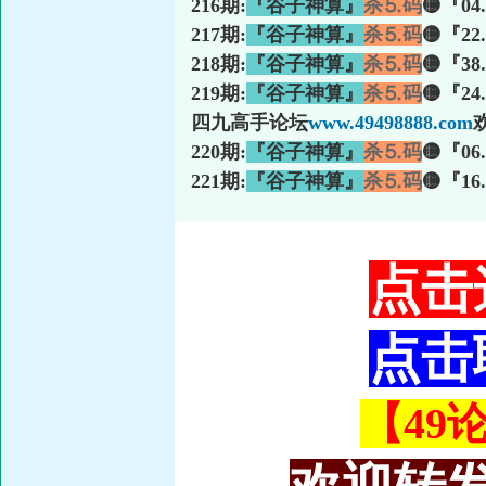
216期:
『谷子神算』
杀⒌码
🟡『04
217期:
『谷子神算』
杀⒌码
🟡『22
218期:
『谷子神算』
杀⒌码
🟡『38
219期:
『谷子神算』
杀⒌码
🟡『24
四九高手论坛
www.49498888.com
220期:
『谷子神算』
杀⒌码
🟡『06
221期:
『谷子神算』
杀⒌码
🟡『16
点击
点击
【49论