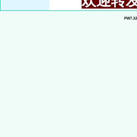
欢迎转发
PW7.