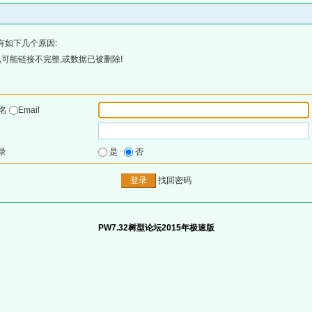
有如下几个原因:
可能链接不完整,或数据已被删除!
户名
Email
录
是
否
找回密码
PW7.32树型论坛2015年极速版