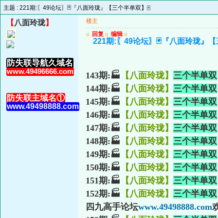
主题 :
221期:〖49论坛〗🃏『八面玲珑』【三个半单双】🀄
楼主
【
八面玲珑
】
u
回复
u
编辑
u
221期:〖49论坛〗🃏『八面玲珑』【
防失联导航久域名
www.49496666.com
143期:🏭
【八面玲珑】
三个半单双
144期:🏭
【八面玲珑】
三个半单双
防失联主域名①
145期:🏭
【八面玲珑】
三个半单双
www.49498888.com
146期:🏭
【八面玲珑】
三个半单双
147期:🏭
【八面玲珑】
三个半单双
148期:🏭
【八面玲珑】
三个半单双
149期:🏭
【八面玲珑】
三个半单双
150期:🏭
【八面玲珑】
三个半单双
151期:🏭
【八面玲珑】
三个半单双
152期:🏭
【八面玲珑】
三个半单双
四九高手论坛
www.49498888.com