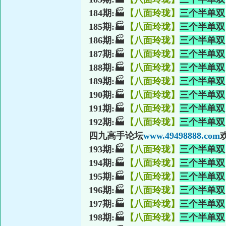
184期:🏭
【八面玲珑】
三个半单双
185期:🏭
【八面玲珑】
三个半单双
186期:🏭
【八面玲珑】
三个半单双
187期:🏭
【八面玲珑】
三个半单双
188期:🏭
【八面玲珑】
三个半单双
189期:🏭
【八面玲珑】
三个半单双
190期:🏭
【八面玲珑】
三个半单双
191期:🏭
【八面玲珑】
三个半单双
192期:🏭
【八面玲珑】
三个半单双
四九高手论坛
www.49498888.com
193期:🏭
【八面玲珑】
三个半单双
194期:🏭
【八面玲珑】
三个半单双
195期:🏭
【八面玲珑】
三个半单双
196期:🏭
【八面玲珑】
三个半单双
197期:🏭
【八面玲珑】
三个半单双
198期:🏭
【八面玲珑】
三个半单双