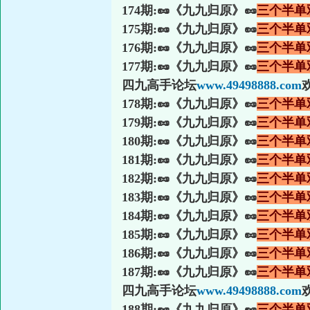
174期:🥜《九九归原》🥜
三个半单
175期:🥜《九九归原》🥜
三个半单
176期:🥜《九九归原》🥜
三个半单
177期:🥜《九九归原》🥜
三个半单
四九高手论坛
www.49498888.com
178期:🥜《九九归原》🥜
三个半单
179期:🥜《九九归原》🥜
三个半单
180期:🥜《九九归原》🥜
三个半单
181期:🥜《九九归原》🥜
三个半单
182期:🥜《九九归原》🥜
三个半单
183期:🥜《九九归原》🥜
三个半单
184期:🥜《九九归原》🥜
三个半单
185期:🥜《九九归原》🥜
三个半单
186期:🥜《九九归原》🥜
三个半单
187期:🥜《九九归原》🥜
三个半单
四九高手论坛
www.49498888.com
188期:🥜《九九归原》🥜
三个半单