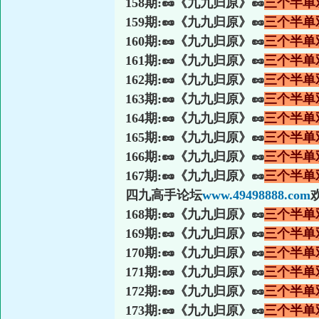
158期:🥜《九九归原》🥜
三个半单
159期:🥜《九九归原》🥜
三个半单
160期:🥜《九九归原》🥜
三个半单
161期:🥜《九九归原》🥜
三个半单
162期:🥜《九九归原》🥜
三个半单
163期:🥜《九九归原》🥜
三个半单
164期:🥜《九九归原》🥜
三个半单
165期:🥜《九九归原》🥜
三个半单
166期:🥜《九九归原》🥜
三个半单
167期:🥜《九九归原》🥜
三个半单
四九高手论坛
www.49498888.com
168期:🥜《九九归原》🥜
三个半单
169期:🥜《九九归原》🥜
三个半单
170期:🥜《九九归原》🥜
三个半单
171期:🥜《九九归原》🥜
三个半单
172期:🥜《九九归原》🥜
三个半单
173期:🥜《九九归原》🥜
三个半单