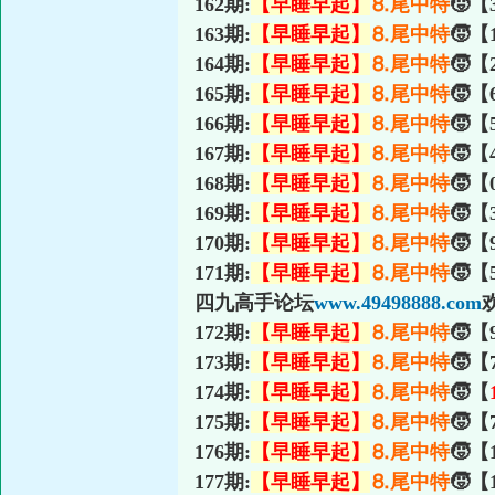
162期:
【早睡早起】
⒏尾中特
🧒【3.
163期:
【早睡早起】
⒏尾中特
🧒【1
164期:
【早睡早起】
⒏尾中特
🧒【2.
165期:
【早睡早起】
⒏尾中特
🧒【6
166期:
【早睡早起】
⒏尾中特
🧒【5
167期:
【早睡早起】
⒏尾中特
🧒【4.
168期:
【早睡早起】
⒏尾中特
🧒【0
169期:
【早睡早起】
⒏尾中特
🧒【3.
170期:
【早睡早起】
⒏尾中特
🧒【9.
171期:
【早睡早起】
⒏尾中特
🧒【5
四九高手论坛
www.49498888.com
172期:
【早睡早起】
⒏尾中特
🧒【9
173期:
【早睡早起】
⒏尾中特
🧒【7.
174期:
【早睡早起】
⒏尾中特
🧒【
175期:
【早睡早起】
⒏尾中特
🧒【7
176期:
【早睡早起】
⒏尾中特
🧒【1
177期:
【早睡早起】
⒏尾中特
🧒【1