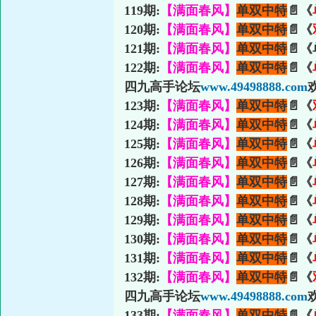
119期:
【满面春风】
单双中特
📄《
120期:
【满面春风】
单双中特
📄《
121期:
【满面春风】
单双中特
📄《
122期:
【满面春风】
单双中特
📄《
四九高手论坛
www.49498888.com
123期:
【满面春风】
单双中特
📄《
124期:
【满面春风】
单双中特
📄《
125期:
【满面春风】
单双中特
📄《
126期:
【满面春风】
单双中特
📄《
127期:
【满面春风】
单双中特
📄《
128期:
【满面春风】
单双中特
📄《
129期:
【满面春风】
单双中特
📄《
130期:
【满面春风】
单双中特
📄《
131期:
【满面春风】
单双中特
📄《
132期:
【满面春风】
单双中特
📄《
四九高手论坛
www.49498888.com
133期:
【满面春风】
单双中特
📄《