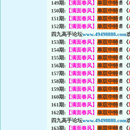
149期:
【满面春风】
单双中特
📄《
150期:
【满面春风】
单双中特
📄《
151期:
【满面春风】
单双中特
📄《
152期:
【满面春风】
单双中特
📄《
四九高手论坛
www.49498888.com
153期:
【满面春风】
单双中特
📄《
154期:
【满面春风】
单双中特
📄《
155期:
【满面春风】
单双中特
📄《
156期:
【满面春风】
单双中特
📄《
157期:
【满面春风】
单双中特
📄《
158期:
【满面春风】
单双中特
📄《
159期:
【满面春风】
单双中特
📄《
160期:
【满面春风】
单双中特
📄《
161期:
【满面春风】
单双中特
📄《
162期:
【满面春风】
单双中特
📄《
四九高手论坛
www.49498888.com
163期:
【满面春风】
单双中特
📄《