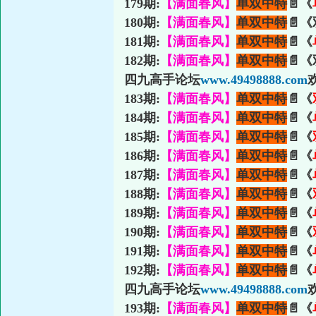
179期:
【满面春风】
单双中特
📄《
180期:
【满面春风】
单双中特
📄《
181期:
【满面春风】
单双中特
📄《
182期:
【满面春风】
单双中特
📄《
四九高手论坛
www.49498888.com
183期:
【满面春风】
单双中特
📄《
184期:
【满面春风】
单双中特
📄《
185期:
【满面春风】
单双中特
📄《
186期:
【满面春风】
单双中特
📄《
187期:
【满面春风】
单双中特
📄《
188期:
【满面春风】
单双中特
📄《
189期:
【满面春风】
单双中特
📄《
190期:
【满面春风】
单双中特
📄《
191期:
【满面春风】
单双中特
📄《
192期:
【满面春风】
单双中特
📄《
四九高手论坛
www.49498888.com
193期:
【满面春风】
单双中特
📄《