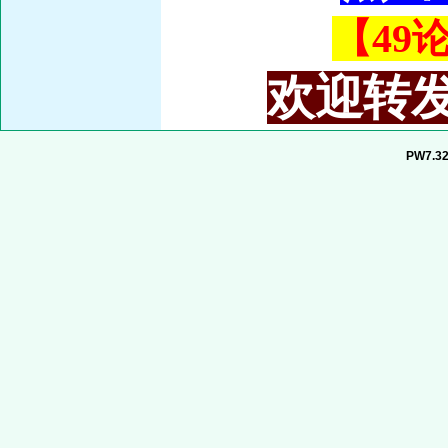
【49论
欢迎转发
PW7.