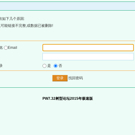
有如下几个原因:
可能链接不完整,或数据已被删除!
户名
Email
录
是
否
找回密码
PW7.32树型论坛2015年极速版