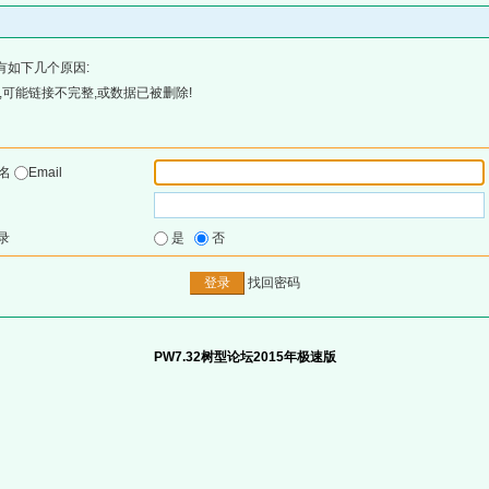
有如下几个原因:
可能链接不完整,或数据已被删除!
户名
Email
录
是
否
找回密码
PW7.32树型论坛2015年极速版