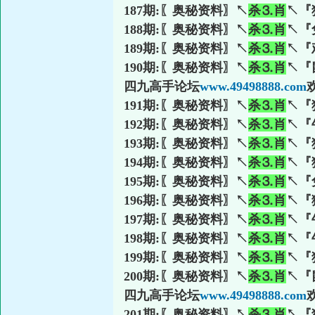
187期:〖奥秘资料〗↖
杀⒊肖
↖『
188期:〖奥秘资料〗↖
杀⒊肖
↖『
189期:〖奥秘资料〗↖
杀⒊肖
↖『
190期:〖奥秘资料〗↖
杀⒊肖
↖『
四九高手论坛
www.49498888.com
191期:〖奥秘资料〗↖
杀⒊肖
↖『
192期:〖奥秘资料〗↖
杀⒊肖
↖『
193期:〖奥秘资料〗↖
杀⒊肖
↖『
194期:〖奥秘资料〗↖
杀⒊肖
↖『
195期:〖奥秘资料〗↖
杀⒊肖
↖『
196期:〖奥秘资料〗↖
杀⒊肖
↖『
197期:〖奥秘资料〗↖
杀⒊肖
↖『
198期:〖奥秘资料〗↖
杀⒊肖
↖『
199期:〖奥秘资料〗↖
杀⒊肖
↖『
200期:〖奥秘资料〗↖
杀⒊肖
↖『
四九高手论坛
www.49498888.com
201期:〖奥秘资料〗↖
杀⒊肖
↖『