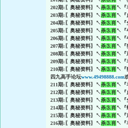
202期:〖奥秘资料〗↖
杀⒊肖
↖『
203期:〖奥秘资料〗↖
杀⒊肖
↖『
204期:〖奥秘资料〗↖
杀⒊肖
↖『
205期:〖奥秘资料〗↖
杀⒊肖
↖『
206期:〖奥秘资料〗↖
杀⒊肖
↖『
207期:〖奥秘资料〗↖
杀⒊肖
↖『
208期:〖奥秘资料〗↖
杀⒊肖
↖『
209期:〖奥秘资料〗↖
杀⒊肖
↖『
210期:〖奥秘资料〗↖
杀⒊肖
↖『
四九高手论坛
www.49498888.com
211期:〖奥秘资料〗↖
杀⒊肖
↖『
212期:〖奥秘资料〗↖
杀⒊肖
↖『
213期:〖奥秘资料〗↖
杀⒊肖
↖『
214期:〖奥秘资料〗↖
杀⒊肖
↖『
215期:〖奥秘资料〗↖
杀⒊肖
↖『
216期:〖奥秘资料〗↖
杀⒊肖
↖『