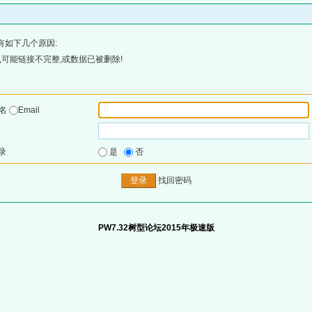
有如下几个原因:
可能链接不完整,或数据已被删除!
户名
Email
录
是
否
找回密码
PW7.32树型论坛2015年极速版