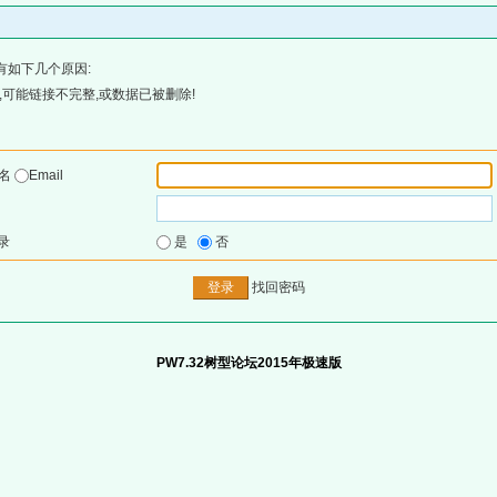
有如下几个原因:
可能链接不完整,或数据已被删除!
户名
Email
录
是
否
找回密码
PW7.32树型论坛2015年极速版