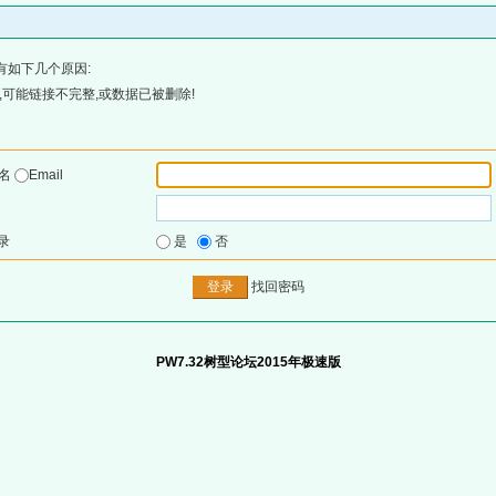
有如下几个原因:
可能链接不完整,或数据已被删除!
户名
Email
录
是
否
找回密码
PW7.32树型论坛2015年极速版