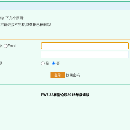
有如下几个原因:
可能链接不完整,或数据已被删除!
户名
Email
录
是
否
找回密码
PW7.32树型论坛2015年极速版