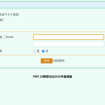
有如下几个原因:
!!
户名
Email
录
是
否
找回密码
PW7.32树型论坛2015年极速版