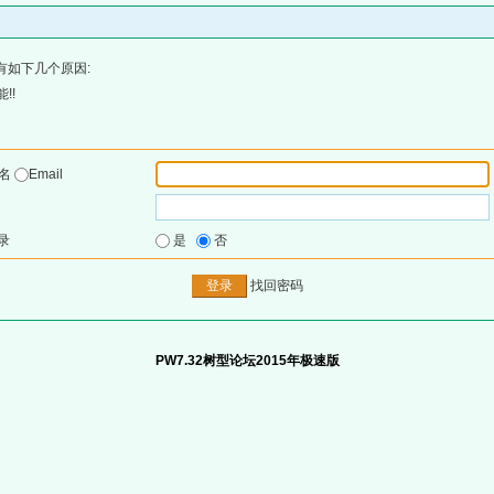
有如下几个原因:
!!
户名
Email
录
是
否
找回密码
PW7.32树型论坛2015年极速版