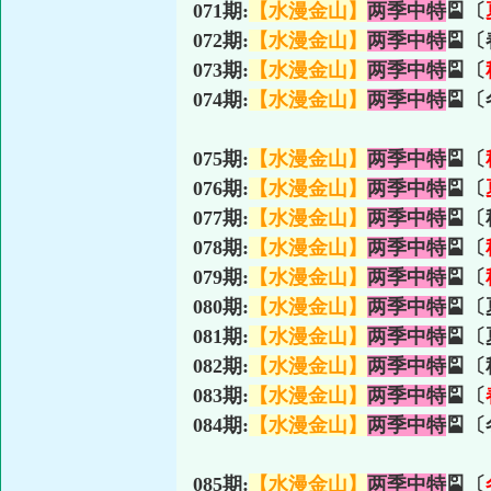
071期:
【水漫金山】
两季中特
🎴〔
072期:
【水漫金山】
两季中特
🎴〔
073期:
【水漫金山】
两季中特
🎴〔
074期:
【水漫金山】
两季中特
🎴〔
075期:
【水漫金山】
两季中特
🎴〔
076期:
【水漫金山】
两季中特
🎴〔
077期:
【水漫金山】
两季中特
🎴〔
078期:
【水漫金山】
两季中特
🎴〔
079期:
【水漫金山】
两季中特
🎴〔
080期:
【水漫金山】
两季中特
🎴〔
081期:
【水漫金山】
两季中特
🎴〔
082期:
【水漫金山】
两季中特
🎴〔
083期:
【水漫金山】
两季中特
🎴〔
084期:
【水漫金山】
两季中特
🎴〔
085期:
【水漫金山】
两季中特
🎴〔