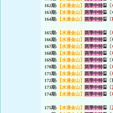
162期:
【水漫金山】
两季中特
🎴〔
163期:
【水漫金山】
两季中特
🎴〔
164期:
【水漫金山】
两季中特
🎴〔
165期:
【水漫金山】
两季中特
🎴〔
166期:
【水漫金山】
两季中特
🎴〔
167期:
【水漫金山】
两季中特
🎴〔
168期:
【水漫金山】
两季中特
🎴〔
169期:
【水漫金山】
两季中特
🎴〔
170期:
【水漫金山】
两季中特
🎴〔
171期:
【水漫金山】
两季中特
🎴〔
172期:
【水漫金山】
两季中特
🎴〔
173期:
【水漫金山】
两季中特
🎴〔
174期:
【水漫金山】
两季中特
🎴〔
175期:
【水漫金山】
两季中特
🎴〔