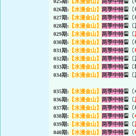
025期:
【水漫金山】
两季中特
🎴〔
026期:
【水漫金山】
两季中特
🎴〔
027期:
【水漫金山】
两季中特
🎴〔
028期:
【水漫金山】
两季中特
🎴〔
029期:
【水漫金山】
两季中特
🎴〔
030期:
【水漫金山】
两季中特
🎴〔
031期:
【水漫金山】
两季中特
🎴〔
032期:
【水漫金山】
两季中特
🎴〔
033期:
【水漫金山】
两季中特
🎴
034期:
【水漫金山】
两季中特
🎴〔
035期:
【水漫金山】
两季中特
🎴〔
036期:
【水漫金山】
两季中特
🎴〔
037期:
【水漫金山】
两季中特
🎴〔
038期:
【水漫金山】
两季中特
🎴〔
039期:
【水漫金山】
两季中特
🎴〔
040期:
【水漫金山】
两季中特
🎴〔