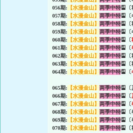
056期:
【水漫金山】
两季中特
🎴〔
057期:
【水漫金山】
两季中特
🎴〔
058期:
【水漫金山】
两季中特
🎴〔
059期:
【水漫金山】
两季中特
🎴〔
060期:
【水漫金山】
两季中特
🎴〔
061期:
【水漫金山】
两季中特
🎴〔
062期:
【水漫金山】
两季中特
🎴〔
063期:
【水漫金山】
两季中特
🎴〔
064期:
【水漫金山】
两季中特
🎴〔
065期:
【水漫金山】
两季中特
🎴〔
066期:
【水漫金山】
两季中特
🎴〔
067期:
【水漫金山】
两季中特
🎴〔
068期:
【水漫金山】
两季中特
🎴〔
069期:
【水漫金山】
两季中特
🎴〔
070期:
【水漫金山】
两季中特
🎴〔