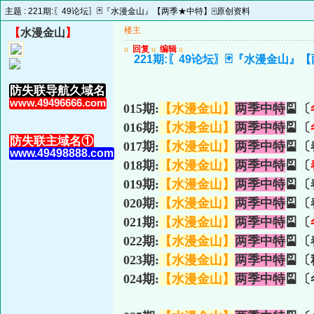
主题 :
221期:〖49论坛〗🃏『水漫金山』【两季★中特】🀄原创资料
楼主
【
水漫金山
】
u
回复
u
编辑
u
221期:〖49论坛〗🃏『水漫金山』
防失联导航久域名
www.49496666.com
015期:
【水漫金山】
两季中特
🎴〔
016期:
【水漫金山】
两季中特
🎴〔
防失联主域名①
017期:
【水漫金山】
两季中特
🎴〔
www.49498888.com
018期:
【水漫金山】
两季中特
🎴〔
019期:
【水漫金山】
两季中特
🎴〔
020期:
【水漫金山】
两季中特
🎴〔
021期:
【水漫金山】
两季中特
🎴〔
022期:
【水漫金山】
两季中特
🎴〔
023期:
【水漫金山】
两季中特
🎴〔
024期:
【水漫金山】
两季中特
🎴