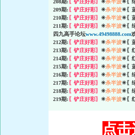
208期:
〖铲庄好彩〗
✳
杀半波
✳〖
209期:
〖铲庄好彩〗
✳
杀半波
✳〖
210期:
〖铲庄好彩〗
✳
杀半波
✳〖
211期:
〖铲庄好彩〗
✳
杀半波
✳〖
四九高手论坛
www.49498888.com
212期:
〖铲庄好彩〗
✳
杀半波
✳〖
213期:
〖铲庄好彩〗
✳
杀半波
✳〖
214期:
〖铲庄好彩〗
✳
杀半波
✳〖
215期:
〖铲庄好彩〗
✳
杀半波
✳〖
216期:
〖铲庄好彩〗
✳
杀半波
✳〖
217期:
〖铲庄好彩〗
✳
杀半波
✳〖
218期:
〖铲庄好彩〗
✳
杀半波
✳〖
219期:
〖铲庄好彩〗
✳
杀半波
✳〖
点击