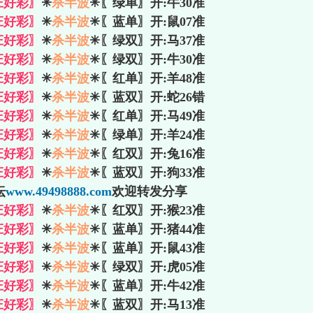
庄好彩〗
✳
杀半波
✳〖绿单〗开:牛30准
庄好彩〗
✳
杀半波
✳〖蓝单〗开:鼠07准
庄好彩〗
✳
杀半波
✳〖绿双〗开:马37准
庄好彩〗
✳
杀半波
✳〖绿双〗开:牛30准
庄好彩〗
✳
杀半波
✳〖红单〗开:羊48准
庄好彩〗
✳
杀半波
✳〖蓝双〗开:蛇26错
庄好彩〗
✳
杀半波
✳〖红单〗开:马49准
庄好彩〗
✳
杀半波
✳〖绿单〗开:羊24准
庄好彩〗
✳
杀半波
✳〖红双〗开:兔16准
庄好彩〗
✳
杀半波
✳〖蓝双〗开:狗33准
坛
www.49498888.com
欢迎转发分享
庄好彩〗
✳
杀半波
✳〖红双〗开:猴23准
庄好彩〗
✳
杀半波
✳〖蓝单〗开:猪44准
庄好彩〗
✳
杀半波
✳〖蓝单〗开:鼠43准
庄好彩〗
✳
杀半波
✳〖绿双〗开:虎05准
庄好彩〗
✳
杀半波
✳〖蓝单〗开:牛42准
庄好彩〗
✳
杀半波
✳〖蓝双〗开:马13准