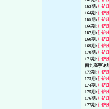
163期:
〖铲
164期:
〖铲
165期:
〖铲
166期:
〖铲
167期:
〖铲
168期:
〖铲
169期:
〖铲
170期:
〖铲
171期:
〖铲
四九高手论
172期:
〖铲
173期:
〖铲
174期:
〖铲
175期:
〖铲
176期:
〖铲
177期:
〖铲