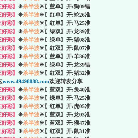
庄好彩〗
✳
杀半波
✳〖蓝单〗开:狗09错
庄好彩〗
✳
杀半波
✳〖红单〗开:蛇26准
庄好彩〗
✳
杀半波
✳〖红单〗开:马25准
庄好彩〗
✳
杀半波
✳〖绿双〗开:龙39准
庄好彩〗
✳
杀半波
✳〖绿单〗开:猪08准
庄好彩〗
✳
杀半波
✳〖红双〗开:鼠07准
庄好彩〗
✳
杀半波
✳〖蓝单〗开:羊36准
庄好彩〗
✳
杀半波
✳〖绿单〗开:龙39错
庄好彩〗
✳
杀半波
✳〖红双〗开:猪32准
坛
www.49498888.com
欢迎转发分享
庄好彩〗
✳
杀半波
✳〖蓝双〗开:兔40准
庄好彩〗
✳
杀半波
✳〖绿单〗开:马25准
庄好彩〗
✳
杀半波
✳〖红单〗开:虎05准
庄好彩〗
✳
杀半波
✳〖蓝双〗开:龙03准
庄好彩〗
✳
杀半波
✳〖蓝双〗开:猴47准
庄好彩〗
✳
杀半波
✳〖红双〗开:鼠31准