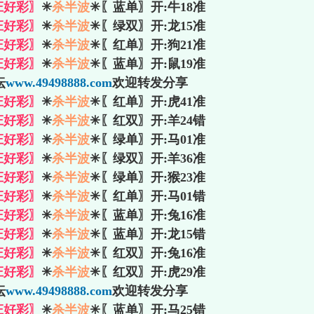
庄好彩〗
✳
杀半波
✳〖蓝单〗开:牛18准
庄好彩〗
✳
杀半波
✳〖绿双〗开:龙15准
庄好彩〗
✳
杀半波
✳〖红单〗开:狗21准
庄好彩〗
✳
杀半波
✳〖蓝单〗开:鼠19准
坛
www.49498888.com
欢迎转发分享
庄好彩〗
✳
杀半波
✳〖红单〗开:虎41准
庄好彩〗
✳
杀半波
✳〖红双〗开:羊24错
庄好彩〗
✳
杀半波
✳〖绿单〗开:马01准
庄好彩〗
✳
杀半波
✳〖绿双〗开:羊36准
庄好彩〗
✳
杀半波
✳〖绿单〗开:猴23准
庄好彩〗
✳
杀半波
✳〖红单〗开:马01错
庄好彩〗
✳
杀半波
✳〖蓝单〗开:兔16准
庄好彩〗
✳
杀半波
✳〖蓝单〗开:龙15错
庄好彩〗
✳
杀半波
✳〖红双〗开:兔16准
庄好彩〗
✳
杀半波
✳〖红双〗开:虎29准
坛
www.49498888.com
欢迎转发分享
庄好彩〗
✳
杀半波
✳〖蓝单〗开:马25错