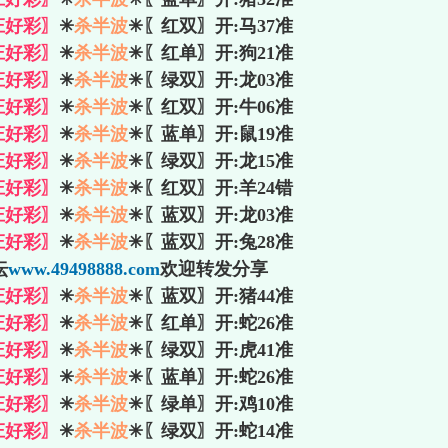
庄好彩〗
✳
杀半波
✳〖红双〗开:马37准
庄好彩〗
✳
杀半波
✳〖红单〗开:狗21准
庄好彩〗
✳
杀半波
✳〖绿双〗开:龙03准
庄好彩〗
✳
杀半波
✳〖红双〗开:牛06准
庄好彩〗
✳
杀半波
✳〖蓝单〗开:鼠19准
庄好彩〗
✳
杀半波
✳〖绿双〗开:龙15准
庄好彩〗
✳
杀半波
✳〖红双〗开:羊24错
庄好彩〗
✳
杀半波
✳〖蓝双〗开:龙03准
庄好彩〗
✳
杀半波
✳〖蓝双〗开:兔28准
坛
www.49498888.com
欢迎转发分享
庄好彩〗
✳
杀半波
✳〖蓝双〗开:猪44准
庄好彩〗
✳
杀半波
✳〖红单〗开:蛇26准
庄好彩〗
✳
杀半波
✳〖绿双〗开:虎41准
庄好彩〗
✳
杀半波
✳〖蓝单〗开:蛇26准
庄好彩〗
✳
杀半波
✳〖绿单〗开:鸡10准
庄好彩〗
✳
杀半波
✳〖绿双〗开:蛇14准