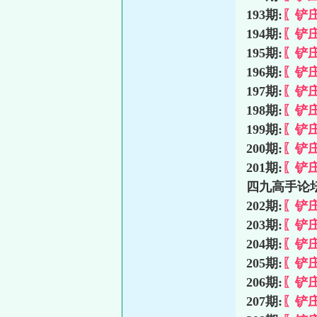
193期:
〖铲
194期:
〖铲
195期:
〖铲
196期:
〖铲
197期:
〖铲
198期:
〖铲
199期:
〖铲
200期:
〖铲
201期:
〖铲
四九高手论
202期:
〖铲
203期:
〖铲
204期:
〖铲
205期:
〖铲
206期:
〖铲
207期:
〖铲