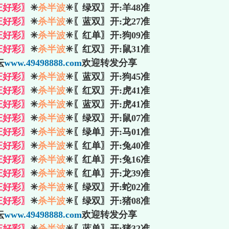
庄好彩〗
✳
杀半波
✳〖绿双〗开:羊48准
庄好彩〗
✳
杀半波
✳〖蓝双〗开:龙27准
庄好彩〗
✳
杀半波
✳〖红单〗开:狗09准
庄好彩〗
✳
杀半波
✳〖红双〗开:鼠31准
坛
www.49498888.com
欢迎转发分享
庄好彩〗
✳
杀半波
✳〖蓝双〗开:狗45准
庄好彩〗
✳
杀半波
✳〖红双〗开:虎41准
庄好彩〗
✳
杀半波
✳〖蓝双〗开:虎41准
庄好彩〗
✳
杀半波
✳〖绿双〗开:鼠07准
庄好彩〗
✳
杀半波
✳〖绿单〗开:马01准
庄好彩〗
✳
杀半波
✳〖红单〗开:兔40准
庄好彩〗
✳
杀半波
✳〖红单〗开:兔16准
庄好彩〗
✳
杀半波
✳〖红单〗开:龙39准
庄好彩〗
✳
杀半波
✳〖绿双〗开:蛇02准
庄好彩〗
✳
杀半波
✳〖绿双〗开:猪08准
坛
www.49498888.com
欢迎转发分享
庄好彩〗
✳
杀半波
✳〖蓝单〗开:猪32准