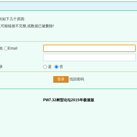
有如下几个原因:
可能链接不完整,或数据已被删除!
户名
Email
录
是
否
找回密码
PW7.32树型论坛2015年极速版