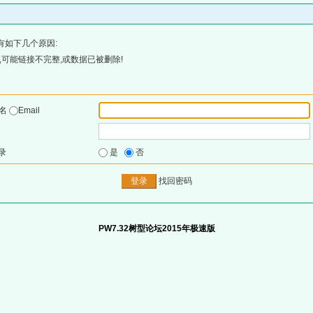
有如下几个原因:
可能链接不完整,或数据已被删除!
户名
Email
录
是
否
找回密码
PW7.32树型论坛2015年极速版